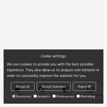
Cookie settings
We use cookies to provide you with the best possible
experience. They also allow us to analyze user behavior in
order to constantly improve the website for you.
Accept all
Accept Selection
Reject All
Accueil
chercher
catégorie
Envoyer une demand
Necessary
Analytics
Preferences
Marketing