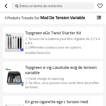
Entrez un terme de recherche
Mod De Tension Variable
6
Produits Trouvés Sur
Topgreen eGo Twist Starter Kit
1. Tension de la batterie peut être réglable de 3,2 V à
4,8 V.
2. Différentes couleurs pour les options.
modèle:Twist eGo
Topgreen e-cig Lavatube ecig de tension
variable
1. Facile charge et vaporing.
2. Tar-libre, vous pouvez vous sentir libre de profiter
de fumer.
En gros cigarette ego c torsion mod