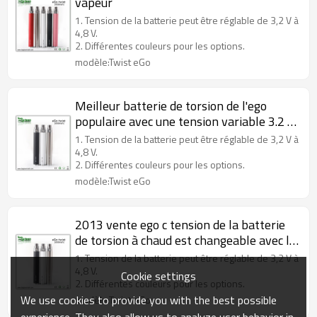
vapeur
1. Tension de la batterie peut être réglable de 3,2 V à
4,8 V.
2. Différentes couleurs pour les options.
modèle:Twist eGo
Meilleur batterie de torsion de l'ego
populaire avec une tension variable 3.2 ~
4.8V
1. Tension de la batterie peut être réglable de 3,2 V à
4,8 V.
2. Différentes couleurs pour les options.
modèle:Twist eGo
2013 vente ego c tension de la batterie
de torsion à chaud est changeable avec la
qualité
1. Tension de la batterie peut être réglable de 3,2 V à
4,8 V.
Cookie settings
2. Différentes couleurs pour les options.
We use cookies to provide you with the best possible
modèle:Twist eGo
experience. They also allow us to analyze user behavior in