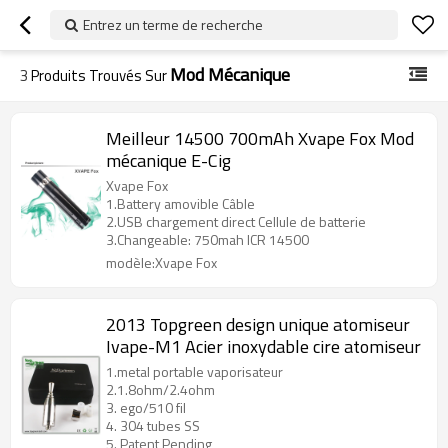
Entrez un terme de recherche
Mod Mécanique
3
Produits Trouvés Sur
Meilleur 14500 700mAh Xvape Fox Mod
mécanique E-Cig
Xvape Fox
1.Battery amovible Câble
2.USB chargement direct Cellule de batterie
3.Changeable: 750mah ICR 14500
modèle:Xvape Fox
2013 Topgreen design unique atomiseur
Ivape-M1 Acier inoxydable cire atomiseur
1.metal portable vaporisateur
2.1.8ohm/2.4ohm
3. ego/510 fil
4. 304 tubes SS
5. Patent Pending