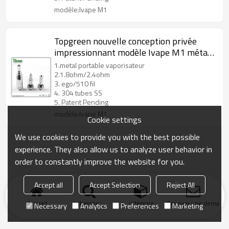
modèle:Ivape M1
Topgreen nouvelle conception privée
impressionnant modèle Ivape M1 métal
portable vaporisateur
1.metal portable vaporisateur
2.1.8ohm/2.4ohm
3. ego/510 fil
4. 304 tubes SS
5. Patent Pending
modèle:Ivape M1
Cookie settings
We use cookies to provide you with the best possible
experience. They also allow us to analyze user behavior in
order to constantly improve the website for you.
Accept all
Accept Selection
Reject All
Accueil
chercher
catégorie
Envoyer une demand
Necessary
Analytics
Preferences
Marketing