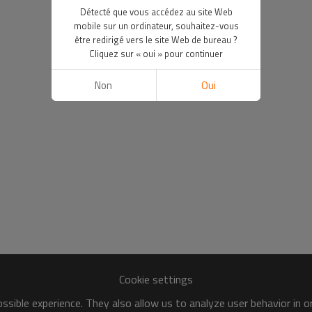
Détecté que vous accédez au site Web
mobile sur un ordinateur, souhaitez-vous
être redirigé vers le site Web de bureau ?
Cliquez sur « oui » pour continuer
Non
Oui
Cookie settings
sible experience. They also allow us to analyze user behavior in 