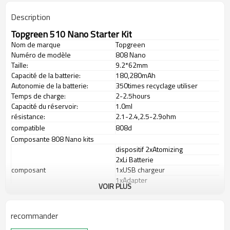
Description
Topgreen
510
Nano
Starter Kit
Nom de marque
Topgreen
Numéro de modèle
808 Nano
Taille:
9.2*62mm
Capacité de la batterie:
180,280mAh
Autonomie de la batterie:
350times recyclage utiliser
Temps de charge:
2-2.5hours
Capacité du réservoir:
1.0ml
résistance:
2.1-2.4,2.5-2.9ohm
compatible
808d
Composante 808 Nano kits
dispositif 2xAtomizing
2xLi Batterie
composant
1xUSB chargeur
1xAdapter
VOIR PLUS
Le manuel 1xUser
avantages:
recommander
1. fil 808