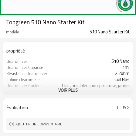
Topgreen 510 Nano Starter Kit
510 Nano Starter Kit
modèle
propriété
510 Nano
clearomizer
1ml
clearomizer Capacité
2.2ohm
Résistance clearomizer
Coil Bas
bobine clearomizer
Clair, noir, bleu, pourpre, rose, jaune,
clearomizer Couleur
VOIR PLUS
vert
180mah, 280mah
Capacité de la batterie
Blanc et noir
batterie de couleur
Évaluation
PLUS
510 fil
discussion
AJOUTER UN COMMENTAIRE