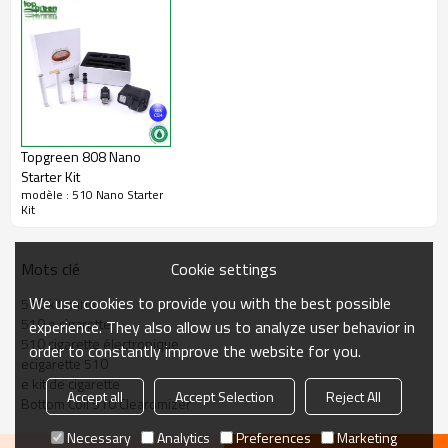
2 .. système de réservoir Clearomizer, facile à remplir et à nettoyer
3.Newest atomiseur / de clearomizer uniques
4,100% pas d'odeur de brûlé, pas de fuite
5. Bobine de fond
Topgreen 808 Nano
Starter Kit
modèle : 510 Nano Starter
Kit
Cookie settings
Mots clé
We use cookies to provide you with the best possible
510 kit nano
510 e cigarette
experience. They also allow us to analyze user behavior in
510 cigarette électronique
order to constantly improve the website for you.
ecigarette 510
e kit de cigarette
Accept all
Accept Selection
Reject All
Bottom Coil 510 Clearomizer
Necessary
Analytics
Preferences
Marketing